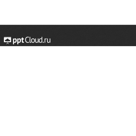
© 2014 — 2026 Облачный хостинг презентаций
Email:
support@pptcloud.ru
Проект
Популярные разделы
О сайте
ОБЖ
История
Химия
Как сделать презентацию
Физкультура
Астрономия
Правообладателям
География
Биология
Форма обратной связи
Иностранные языки
Сообщить об ошибке
Шаблоны для презентаций