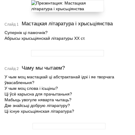
Мастацкая літаратура і хрысьціянства
Слайд 1
Супернік ці памочнік?
Абрысы хрысьціянскай літаратуры ХХ ст.
Чаму мы чытаем?
Слайд 2
У чым моц мастацкай ці абстрактанай ідэі і яе творчага
ўвасабленьня?
У чым моц слова і ісьціны?
Ці ўсё карысна для прачытаньня?
Мабыць увогуле няварта чытаць?
Дзе знайсьці добрую літаратуру?
Ці існуе хрысьціянская літаратура?