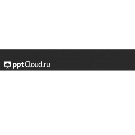
© 2014 — 2026 Облачный хостинг презентаций
Email:
support@pptcloud.ru
Проект
Популярные разделы
О сайте
ОБЖ
История
Химия
Как сделать презентацию
Физкультура
Астрономия
Правообладателям
География
Биология