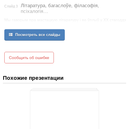
Літаратура, багаслоўе, філасофія,
Слайд 3
псіхалогія…
Мы гаворым пра мастацкую літаратуру і яе ўплыў у ХХ стагоддзі
з-за вялізнага скачка ў сыстэме адукацыі ў Эўропе і ЗША
найперш. Мастацкая літаратура сталася набольшым
Посмотреть все слайды
распасюднікам ідэй.
Але нягледзячы на посьпехі адукацыі, большасьць людзей
небылі здатныя да прачытаньня і інтэрпрэтацыі грунтоўных
твораў. Мастацкая літаратура сталася найлепшым сродкам для
Сообщить об ошибке
прасоўваньня спрошчаных і больш зразумелых,
недэкларатыўных і неакадэмічных ідэй.
Похожие презентации