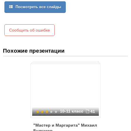
перспектив, – все это усугубляло трагизм мировосприятия
Посмотреть все слайды
писателя и вело к замкнутости на самом себе, к болезненной
сверхчувствительности и к постоянному самоанализу
внутреннего мира.
Сообщить об ошибке
Похожие презентации
10-11 класс
41
"Мастер и Маргарита" Михаил
Зарубежн
Булгаков
века