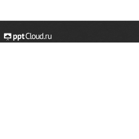
© 2014 — 2026 Облачный хостинг презентаций
Email:
support@pptcloud.ru
Проект
Популярные разделы
О сайте
ОБЖ
История
Химия
Как сделать презентацию
Физкультура
Астрономия
Правообладателям
География
Биология
Форма обратной связи
Иностранные языки
Сообщить об ошибке
Шаблоны для презентаций