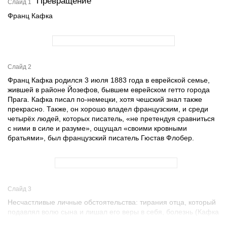
Превращение
Слайд 1
Франц Кафка
Слайд 2
Франц Кафка родился 3 июля 1883 года в еврейской семье,
жившей в районе Йозефов, бывшем еврейском гетто города
Прага. Кафка писал по-немецки, хотя чешский знал также
прекрасно. Также, он хорошо владел французским, и среди
четырёх людей, которых писатель, «не претендуя сравниться
с ними в силе и разуме», ощущал «своими кровными
братьями», был французский писатель Гюстав Флобер.
Слайд 3
Несчастливые личные обстоятельства: тирания отца, который
подавлял волю сына и лишал его веры в себя, болезнь (Кафка
был болен туберкулезом), постылая служба, не обещавшая