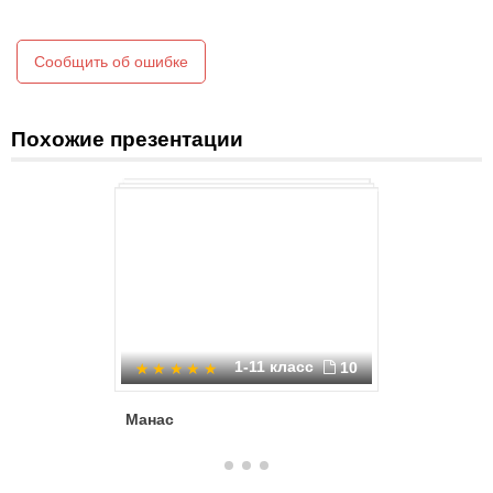
Сообщить об ошибке
Похожие презентации
1-11 класс
10
Манас
Книга па