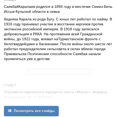
СаякбайКаралаев родился в 1894 году в местечке Семиз-Бель
Иссык-Кульской области в семье
бедняка Карала из рода Бугу. С юных лет работал по найму. В
1916 году принимал участие в восстании киргизов против
экспансии российской империи. В 1918 году записался
добровольцем в РККА. На протяжении всей Гражданской
войны, до 1922 года, воевал наТуркестанском фронте с
белогвардейцами и басмачами. После войны около шести лет
работал председателем сельсовета в селах вблизи города
Пржевальска.Поэтические способности Саякбая начали
проявляться уже в детстве
Слайд 3
Отрывки из киргизского народного эпоса «Манас», впервые
услышанные им от бабушки
Посмотреть все слайды