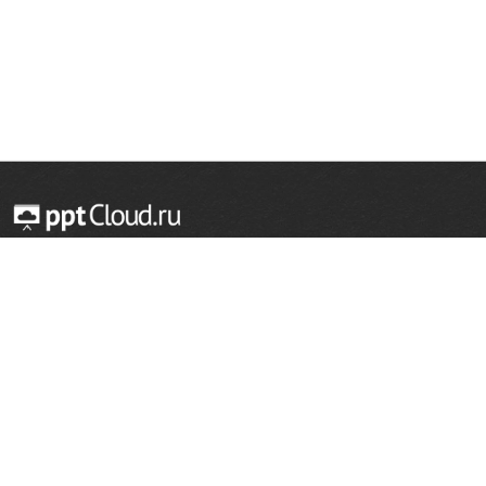
© 2014 — 2026 Облачный хостинг презентаций
Email:
support@pptcloud.ru
Проект
Популярные разделы
О сайте
ОБЖ
История
Химия
Как сделать презентацию
Физкультура
Астрономия
Правообладателям
География
Биология
Форма обратной связи