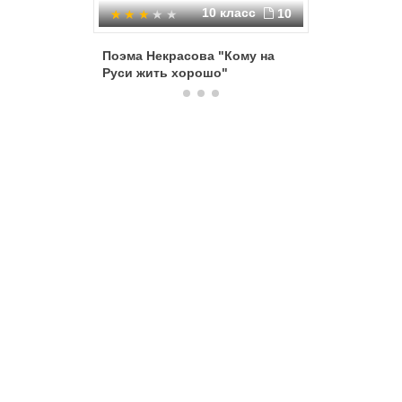
10 класс
10
Поэма Некрасова "Кому на
Кому на
Руси жить хорошо"