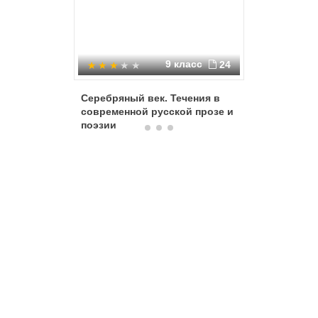
9 класс
24
Серебряный век. Течения в
Модерни
современной русской прозе и
литерат
поэзии