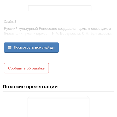
Слайд 3
Русский культурный Ренессанс создавался целым созвездием
блестящих гуманитариев -- Н.А. Бердяевым, С.Н. Булгаковым,
Д.С. Мережковским, С.Н. Трубецким, И.А. Ильиным, П.А.
Флоренским и др. Ум, образованность, романтическая
Посмотреть все слайды
страстность были спутниками их трудов.
Это было полное солнечного сияния творческое пространство,
светлое и жизнедающее, жаждущее красоты и
самоутверждения. И хотя мы зовем это время "серебряным", а
не "золотым веком", может быть, именно оно было самой
Сообщить об ошибке
творческой эпохой в российской истории.
Похожие презентации