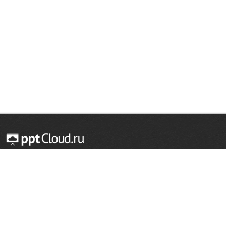
© 2014 — 2026 Облачный хостинг презентаций
Email:
support@pptcloud.ru
Проект
Популярные разделы
О сайте
ОБЖ
История
Химия