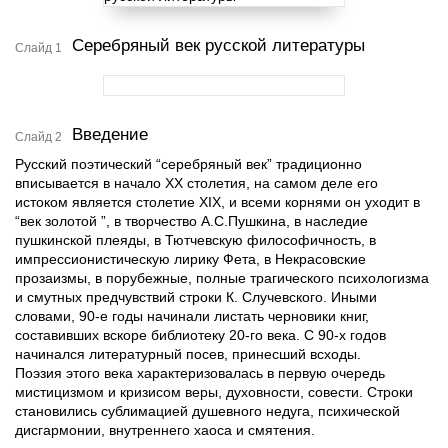
Серебряный век русской литературы
Слайд 1
Введение
Слайд 2
Русский поэтический “серебряный век” традиционно
вписывается в начало XX столетия, на самом деле его
истоком является столетие XIX, и всеми корнями он уходит в
“век золотой ”, в творчество А.С.Пушкина, в наследие
пушкинской плеяды, в Тютчевскую философичность, в
импрессионистическую лирику Фета, в Некрасовские
прозаизмы, в порубежные, полные трагического психологизма
и смутных предчувствий строки К. Случевского. Иными
словами, 90-е годы начинали листать черновики книг,
составивших вскоре библиотеку 20-го века. С 90-х годов
начинался литературный посев, принесший всходы.
Поэзия этого века характеризовалась в первую очередь
мистицизмом и кризисом веры, духовности, совести. Строки
становились сублимацией душевного недуга, психической
дисгармонии, внутреннего хаоса и смятения.