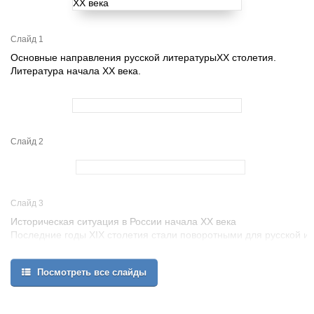
Слайд 1
Основные направления русской литературыXX столетия.
Литература начала XX века.
Слайд 2
Слайд 3
Историческая ситуация в России начала XX века
Последние годы XIX столетия стали поворотными для русской и
западной культур. Начиная с 1890-х гг. и вплоть до Октябрьской
революции 1917 года изменились буквально все стороны
Посмотреть все слайды
российской жизни, начиная от экономики, политики и науки, и
заканчивая технологией, культурой и искусством.
Новая стадия историко-культурного развития была невероятно