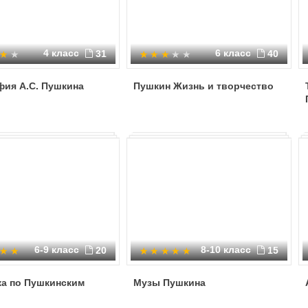
4 класс
6 класс
31
40
фия А.С. Пушкина
Пушкин Жизнь и творчество
6-9 класс
8-10 класс
20
15
ка по Пушкинским
Музы Пушкина