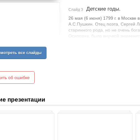
Детские годы.
Слайд 3
26 мая (6 июня) 1799 г. в Москве
А.С.Пушкин. Отец поэта, Сергей 
старинного рода, но не очень бог
Осиповна, была внучкой знаменит
имела неровный характер, с резк
доме, которые дали Александру 
мотреть все слайды
бабушка, Мария Алексеевна, и ня
ить об ошибке
ие презентации