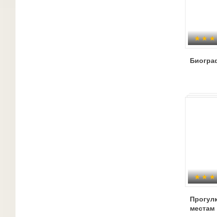
Биогра
Прогул
местам