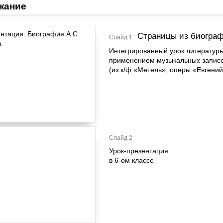
жание
Страницы из биогра
Слайд 1
Интегрированный урок литературы
применением музыкальных записе
(из к/ф «Метель», оперы «Евгений
Слайд 2
Урок-презентация
в 6-ом классе