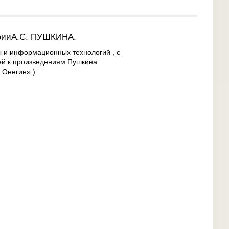
фииА.С. ПУШКИНА.
 и информационных технологий , c
й к произведениям Пушкина
 Онегин».)