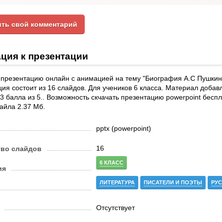
ть свой комментарий
ция к презентации
презентацию онлайн с анимацией на тему "Биография А.С Пушкина
ия состоит из 16 слайдов. Для учеников 6 класса. Материал добав
.3 балла из 5.. Возможность скчачать презентацию powerpoint беспл
айла 2.37 Мб.
pptx (powerpoint)
16
тво слайдов
6 КЛАСС
ия
ЛИТЕРАТУРА
ПИСАТЕЛИ И ПОЭТЫ
РУС
Отсутствует