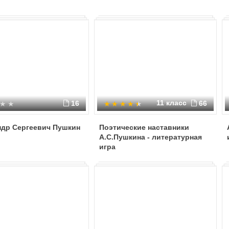
11 класс
16
66
ндр Сергеевич Пушкин
Поэтические наставники
А.С.Пушкина - литературная
игра