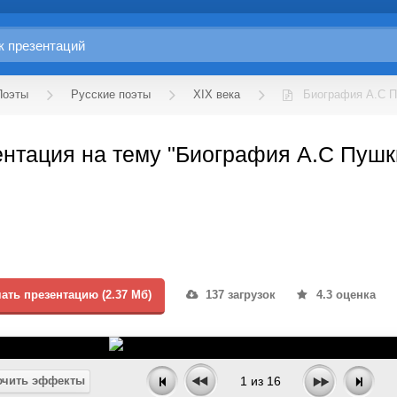
Поэты
Русские поэты
XIX века
Биография А.С 
нтация на тему "Биография А.С Пушк
ать презентацию (2.37 Мб)
137 загрузок
4.3 оценка
чить эффекты
1
из
16