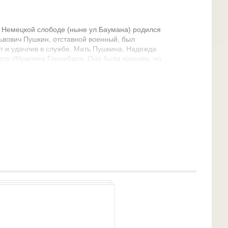
 в Немецкой слободе (ныне ул.Баумана) родился
Львович Пушкин, отставной военный, был
ат и удачлив в службе. Мать Пушкина, Надежда
ого Ибрагима Ганнибала. Она была красива, но
ими сменами настроений. Но были две женщины в
недостающую материнскую любовь и ласку:
ня, Арина Родионовна.