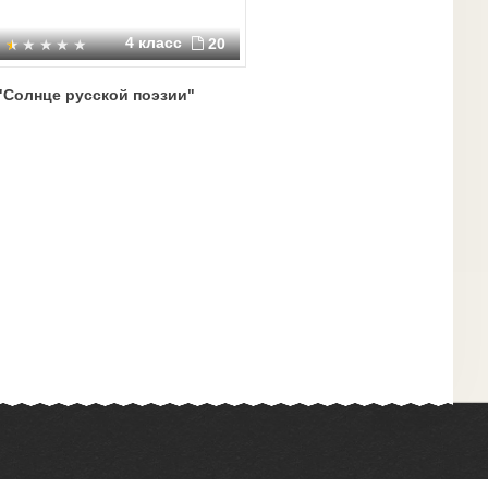
4 класс
20
"Солнце русской поэзии"