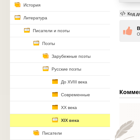
История
Код д
Литература
В
Писатели и поэты
О
Поэты
Зарубежные поэты
Русские поэты
До XVIII века
Комме
Современные
XX века
XIX века
Писатели