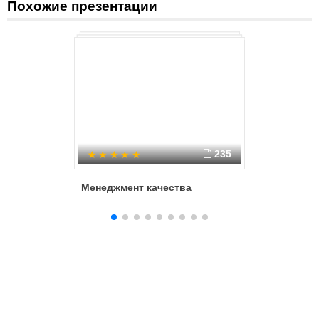
Похожие презентации
235
Менеджмент качества
Качество
управле