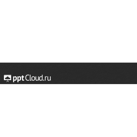
© 2014 — 2026 Облачный хостинг презентаций
Email:
support@pptcloud.ru
Проект
Популярные разделы
О сайте
ОБЖ
История
Химия
Как сделать презентацию
Физкультура
Астрономия