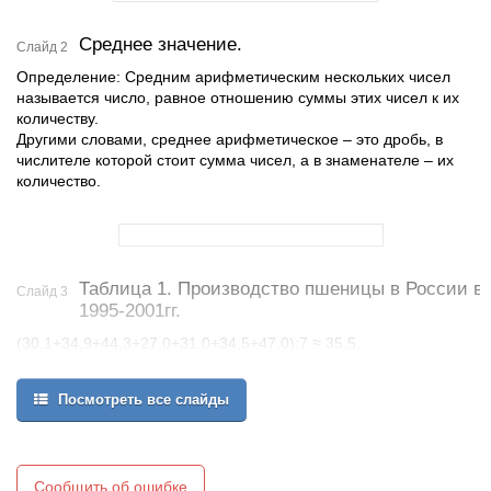
Среднее значение.
Слайд 2
Определение: Средним арифметическим нескольких чисел
называется число, равное отношению суммы этих чисел к их
количеству.
Другими словами, среднее арифметическое – это дробь, в
числителе которой стоит сумма чисел, а в знаменателе – их
количество.
Таблица 1. Производство пшеницы в России в
Слайд 3
1995-2001гг.
(30,1+34,9+44,3+27,0+31,0+34,5+47,0):7 ≈ 35,5.
Получаем, что среднее производство пшеницы в России за
рассматриваемый период 1995-2001гг. Составляло
Посмотреть все слайды
приблизительно 35,5 млн. тонн в год.
Сообщить об ошибке