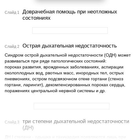
Доврачебная помощь при неотложных
Слайд 1
состояниях
Острая дыхательная недостаточность
Слайд 2
Синдром острой дыхательной недостаточности (ОДН) может
развиваться при ряде патологических состояний:
пороках развития, врожденных заболеваниях, аспирации
околоплодных вод, рвотных масс, инородных тел, острых
пневмониях, остром подсвязочном отеке гортани (стеноз
гортани, ларингит), декомпенсированных пороках сердца,
поражениях центральной нервной системы и др.
три степени дыхательной недостаточности
Слайд 3
(ДН)
ДН I степени - одышка и тахикардия появляются лишь при