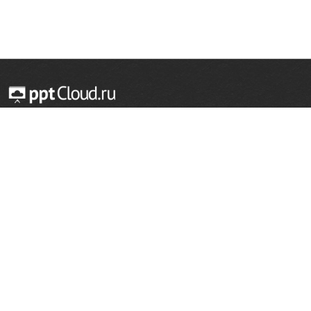
© 2014 — 2026 Облачный хостинг презентаций
Email:
support@pptcloud.ru
Проект
Популярные разделы
О сайте
ОБЖ
История
Химия
Как сделать презентацию
Физкультура
Астрономия
Правообладателям
География
Биология
Форма обратной связи
Иностранные языки
Сообщить об ошибке
Шаблоны для презентаций