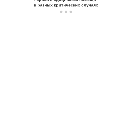
в разных критических случаях
помощь 
жизнеуг