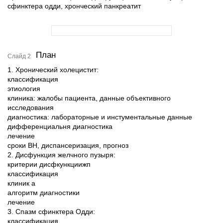
сфинктера одди, хронческий панкреатит
План
Слайд 2
1. Хронический холецистит:
классификация
этиология
клиника: жалобы пациента, данные объективного
исследования
диагностика: лабораторные и инстументальные данные
дифференциальня диагностика
лечение
сроки ВН, диспансеризация, прогноз
2. Дисфункция желчного пузыря:
критерии дисфкункциижп
классификация
клиник а
алгоритм диагностики
лечение
3. Спазм сфинктера Одди:
классификация