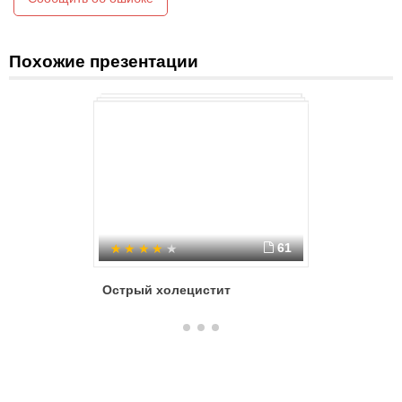
Похожие презентации
61
Острый холецистит
Острый 