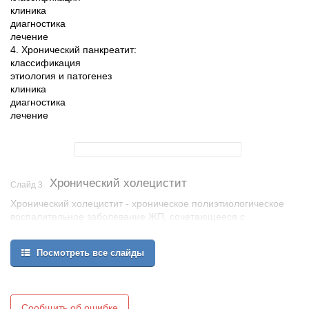
клиника
диагностика
лечение
4. Хронический панкреатит:
классификация
этиология и патогенез
клиника
диагностика
лечение
Хронический холецистит
Слайд 3
Хронический холецистит - хроническое полиэтиологическое
воспалительное заболевание ЖП, сочетающееся с
дискинезиями желчевыводящих путей и дисхолией
Продолжительность болезни более 6 месяцев.
Посмотреть все слайды
Сообщить об ошибке