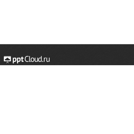
© 2014 — 2026 Облачный хостинг презентаций
Email:
support@pptcloud.ru
Проект
Популярные разделы
О сайте
ОБЖ
История
Химия
Как сделать презентацию
Физкультура
Астрономия
Правообладателям
География
Биология
Форма обратной связи