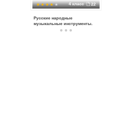
4 класс
22
Русские народные
Русские
музыкальные инструменты.
инструм