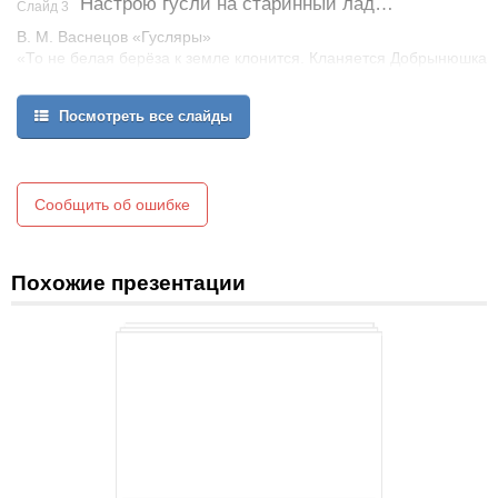
Настрою гусли на старинный лад…
Слайд 3
В. М. Васнецов «Гусляры»
«То не белая берёза к земле клонится. Кланяется Добрынюшка
родной матушке, просит великого благословения…»
Из былины «Добрыня»
Посмотреть все слайды
Сообщить об ошибке
Похожие презентации