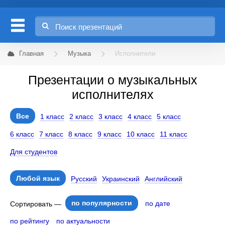
Главная
Музыка
Исполнители
Презентации о музыкальных
исполнителях
Все
1 класс
2 класс
3 класс
4 класс
5 класс
6 класс
7 класс
8 класс
9 класс
10 класс
11 класс
Для студентов
Любой язык
Русский
Украинский
Английский
по популярности
по дате
Сортировать —
по рейтингу
по актуальности