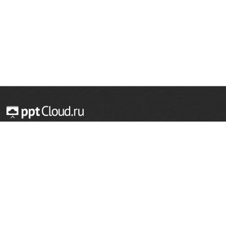
© 2014 — 2026 Облачный хостинг презентаций
Email:
support@pptcloud.ru
Проект
Популярные разделы
О сайте
ОБЖ
История
Химия
Как сделать презентацию
Физкультура
Астрономия
Правообладателям
География
Биология