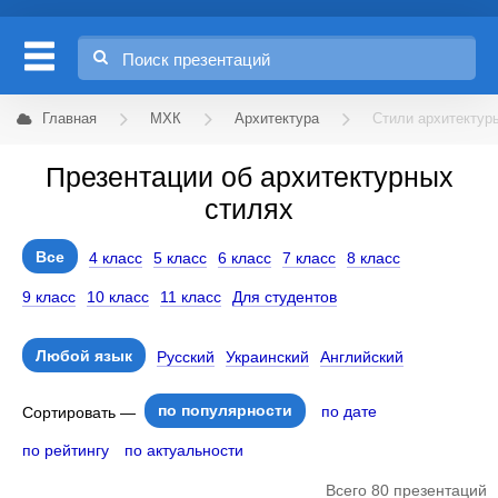
Главная
МХК
Архитектура
Стили архитектур
Презентации об архитектурных
стилях
Все
4 класс
5 класс
6 класс
7 класс
8 класс
9 класс
10 класс
11 класс
Для студентов
Любой язык
Русский
Украинский
Английский
по популярности
по дате
Сортировать —
по рейтингу
по актуальности
Всего 80 презентаций