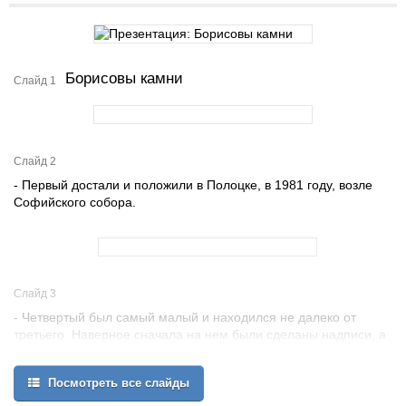
Борисовы камни
Слайд 1
Слайд 2
- Первый достали и положили в Полоцке, в 1981 году, возле
Софийского собора.
Слайд 3
- Четвертый был самый малый и находился не далеко от
третьего. Наверное сначала на нем были сделаны надписи, а
потом проверяющие забраковали и приказали подготовить
камень побольше, поэтому третий камень был самым большим.
Посмотреть все слайды
Четвертый достали из речки и повезли в Москву в музей. Сейчас
он в Каломенском.