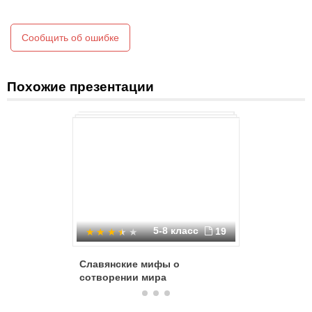
Сообщить об ошибке
Похожие презентации
5-8 класс
19
Славянские мифы о
Иван Гр
сотворении мира