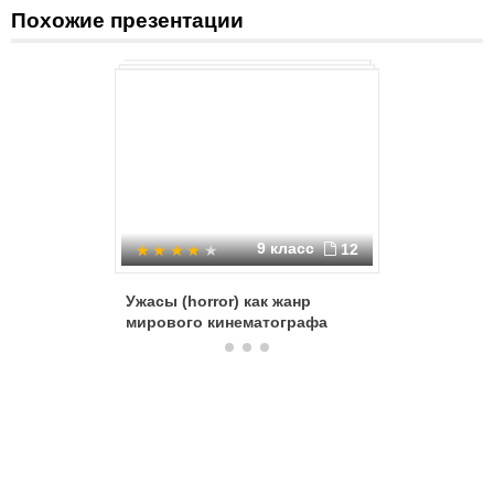
Похожие презентации
9 класс
12
Ужасы (horror) как жанр
Роды и 
мирового кинематографа