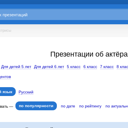
ктрисы
Презентации об актёра
Для детей 5 лет
Для детей 6 лет
5 класс
6 класс
7 класс
8 кла
дентов
 язык
Русский
по популярности
по дате
по рейтингу
по актуальн
овать —