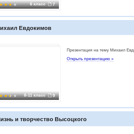
6 класс
7
ихаил Евдокимов
Презентация на тему Михаил Ев
Открыть презентацию »
8-11 класс
9
изнь и творчество Высоцкого