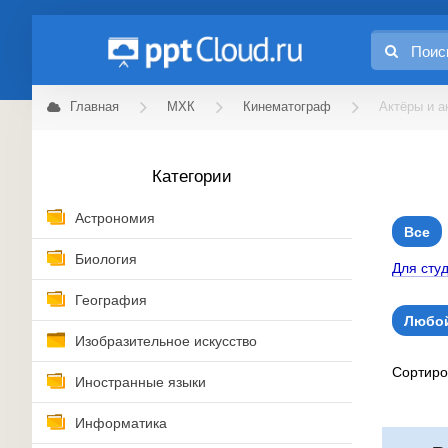
Главная
МХК
Кинематограф
Актёры и а
Категории
Астрономия
Все
Биология
Для сту
География
Любой
Изобразительное искусство
Сортир
Иностранные языки
Информатика