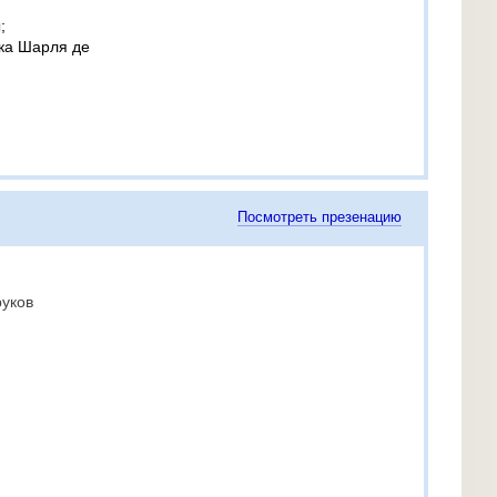
;
ка Шарля де
Посмотреть презенацию
руков