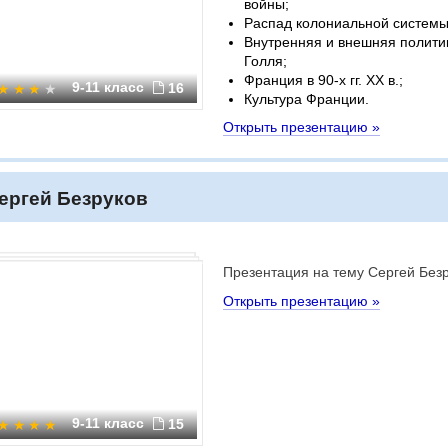
войны;
Распад колониальной системы
Внутренняя и внешняя полити
Голля;
Франция в 90-х гг. XX в.;
9-11 класс
16
Культура Франции.
Открыть презентацию »
ергей Безруков
Презентация на тему Сергей Без
Открыть презентацию »
9-11 класс
15