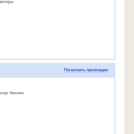
 актеры
Посмотреть презенацию
нсер Чаплин