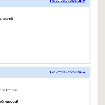
Посмотреть презенацию
Высоцкий
Посмотреть презенацию
сле Второй
рой мировой