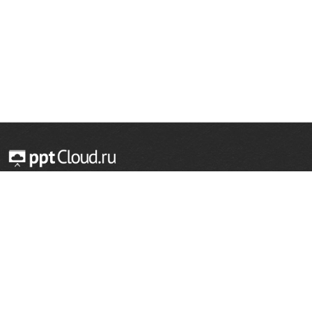
© 2014 — 2026 Облачный хостинг презентаций
Email:
support@pptcloud.ru
Проект
Популярные разделы
О сайте
ОБЖ
История
Химия
Как сделать презентацию
Физкультура
Астрономия
Правообладателям
География
Биология