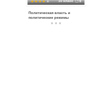
10 класс
9
Политическая власть и
Политич
политические режимы
Авторит