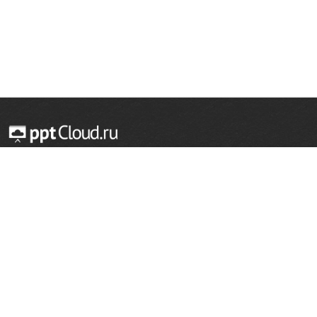
© 2014 — 2026 Облачный хостинг презентаций
Email:
support@pptcloud.ru
Проект
Популярные разделы
О сайте
ОБЖ
История
Химия
Как сделать презентацию
Физкультура
Астрономия
Правообладателям
География
Биология
Форма обратной связи
Иностранные языки