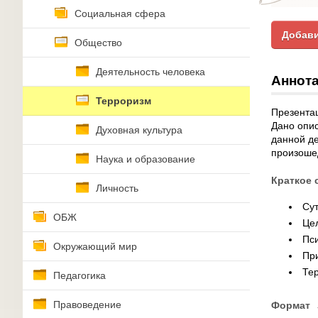
Социальная сфера
Добави
Общество
Деятельность человека
Аннота
Терроризм
Презентац
Дано опис
Духовная культура
данной д
произоше
Наука и образование
Краткое 
Личность
Сут
ОБЖ
Це
Пси
Окружающий мир
Пр
Тер
Педагогика
Правоведение
Формат