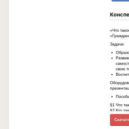
Конспе
«Что тако
«Граждан
Задачи:
Образо
Развив
самост
свою т
Воспит
Оборудова
презентац
Пособи
§1 Что та
§2 Кто та
§3 Вред 
Скачат
§4 Совре
§5 Религ