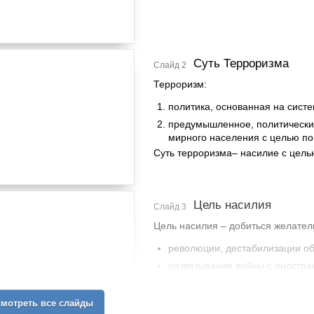
Суть Терроризма
Слайд 2
Терроризм:
политика, основанная на сист
предумышленное, политически
мирного населения с целью по
Суть терроризма– насилие с цель
Цель насилия
Слайд 3
Цель насилия – добиться желател
революции, дестабилизации о
развязывания войны с иностра
обретения независимости неко
мотреть все слайды