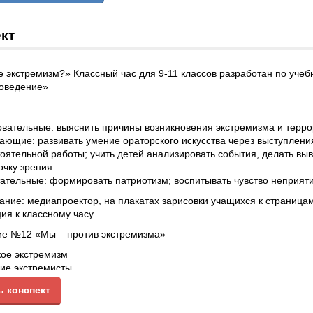
кт
е экстремизм?» Классный час для 9-11 классов разработан по уче
оведение»
вательные: выяснить причины возникновения экстремизма и терро
ающие: развивать умение ораторского искусства через выступлени
оятельной работы; учить детей анализировать события, делать вы
очку зрения.
ательные: формировать патриотизм; воспитывать чувство неприяти
ние: медиапроектор, на плакатах зарисовки учащихся к страницам
ия к классному часу.
е №12 «Мы – против экстремизма»
кое экстремизм
кие экстремисты
и опасность ксенофобии
ь конспект
менные вандалы
иозный экстремизм