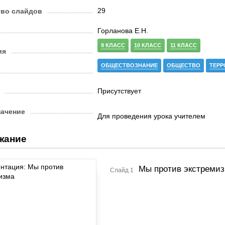
29
тво слайдов
Горланова Е.Н.
9 КЛАСС
10 КЛАСС
11 КЛАСС
ия
ОБЩЕСТВОЗНАНИЕ
ОБЩЕСТВО
ТЕРР
Присутствует
начение
Для проведения урока учителем
жание
Мы против экстреми
Слайд 1