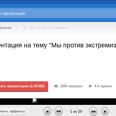
рроризм
Мы против экстремизма
нтация на тему "Мы против экстреми
ать презентацию (1.49 Мб)
1260 загрузок
4.4 оценка
чить эффекты
1
из
29