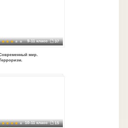
нах возникновения
емизма и терроризма.
 что общество перестает функционировать как целостный
9-11 класс
37
что привело к утрате нравственных ценностей.
тивах развития страны, утрата чувства сопричастности и
Современный мир.
Терроризм.
тироваться к новым
ю публикаций в средствах
олее подверженные этому
 молодежных экстремистских
представление об
 внешняя атрибутика и
«тайного общества»,
ами, все это привлекает
о многом зависит будущее
ространению экстремизма.
10-11 класс
15