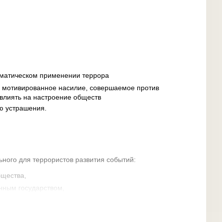
ематическом применении террора
 мотивированное насилие, совершаемое против
влиять на настроение обществ
ю устрашения.
ьного для террористов развития событий:
бщества,
нным государством,
торой территорией,