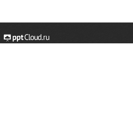
© 2014 — 2026 Облачный хостинг презентаций
Email:
support@pptcloud.ru
Проект
Популярные разделы
О сайте
ОБЖ
История
Химия
Как сделать презентацию
Физкультура
Астрономия
Правообладателям
География
Биология
Форма обратной связи
Иностранные языки
Сообщить об ошибке
Шаблоны для презентаций