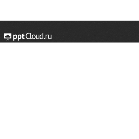
© 2014 — 2026 Облачный хостинг презентаций
Email:
support@pptcloud.ru
Проект
Популярные разделы
О сайте
ОБЖ
История
Химия
Как сделать презентацию
Физкультура
Астрономия
Правообладателям
География
Биология
Форма обратной связи
Иностранные языки
Сообщить об ошибке
Шаблоны для презентаций