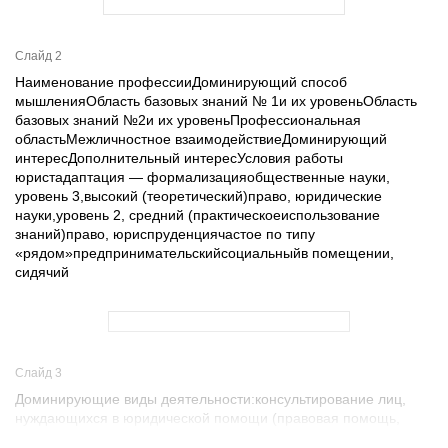
Слайд 2
Наименование профессииДоминирующий способ
мышленияОбласть базовых знаний № 1и их уровеньОбласть
базовых знаний №2и их уровеньПрофессиональная
областьМежличностное взаимодействиеДоминирующий
интересДополнительный интересУсловия работы
юристадаптация — формализацияобщественные науки,
уровень 3,высокий (теоретический)право, юридические
науки,уровень 2, средний (практическоеиспользование
знаний)право, юриспруденциячастое по типу
«рядом»предпринимательскийсоциальныйв помещении,
сидячий
Слайд 3
Доминирующие виды деятельности:консультирование лиц,
нуждающихся в юридической помощи (правовая помощь,
справочно-информационная работа по законодательству с