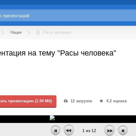
Нации
Расы человека
нтация на тему "Расы человека"
ать презентацию (1.94 Мб)
12 загрузок
4.2 оценка
1
из
12