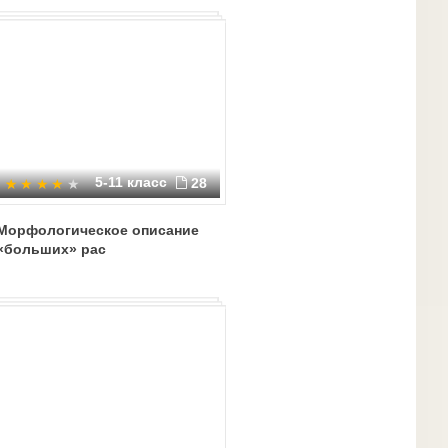
конфессиональный состав
5-11 класс
28
Морфологическое описание
«больших» рас