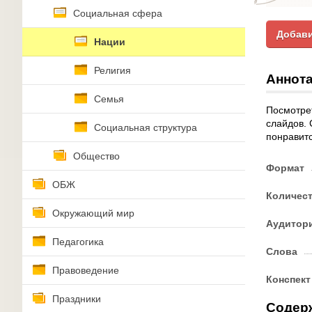
Социальная сфера
Добави
Нации
Религия
Аннота
Семья
Посмотрет
слайдов. 
Социальная структура
понравитс
Общество
Формат
ОБЖ
Количес
Окружающий мир
Аудитор
Педагогика
Слова
Правоведение
Конспект
Праздники
Содер