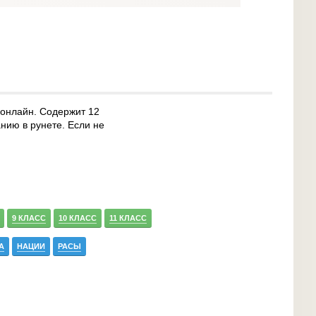
 онлайн. Содержит 12
нию в рунете. Если не
9 КЛАСС
10 КЛАСС
11 КЛАСС
А
НАЦИИ
РАСЫ