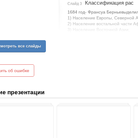
Классификация рас
Слайд 3
1684 год- Франсуа Берньевыдели
1) Население Европы, Северной А
2) Население востальной части А
3) Население Восточной Азии;
4) Население Лапландии.
мотреть все слайды
1735 год- Карл Линней также рас
1)Homo Sapiens европейский
2) Homo Sapiens американский
3) Homo Sapiens азиатский
ить об ошибке
4) Homo Sapiens африканский
ие презентации