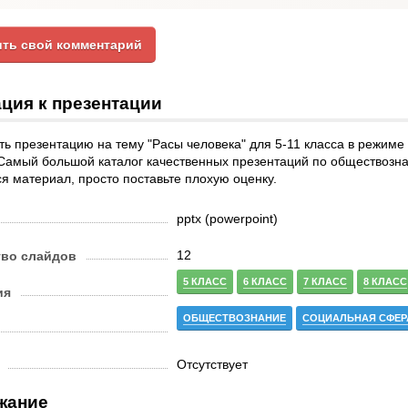
ть свой комментарий
ция к презентации
ь презентацию на тему "Расы человека" для 5-11 класса в режиме
Самый большой каталог качественных презентаций по обществозна
я материал, просто поставьте плохую оценку.
pptx (powerpoint)
12
тво слайдов
5 КЛАСС
6 КЛАСС
7 КЛАСС
8 КЛАСС
ия
ОБЩЕСТВОЗНАНИЕ
СОЦИАЛЬНАЯ СФЕР
Отсутствует
жание