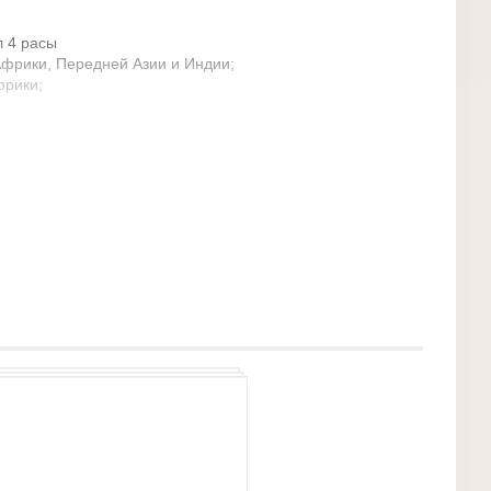
л 4 расы
фрики, Передней Азии и Индии;
фрики;
сматривал 4 расы