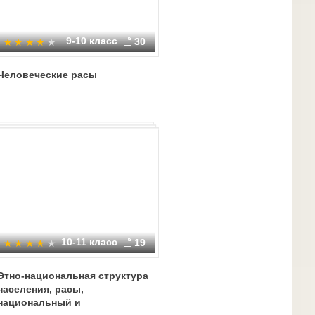
9-10 класс
30
Человеческие расы
10-11 класс
19
Этно-национальная структура
населения, расы,
национальный и