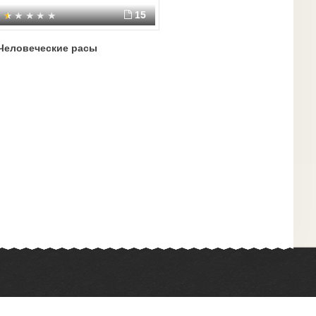
15
Человеческие расы
Химия
Физкультура