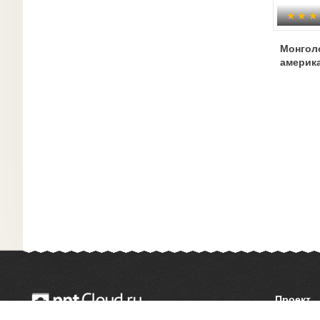
Монгол
америк
Проект
О сайте