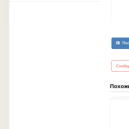
Пос
Сообщ
Похож