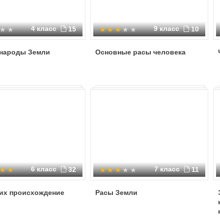
4 класс
9 класс
15
10
 народы Земли
Основные расы человека
6 класс
7 класс
32
11
 их происхождение
Расы Земли