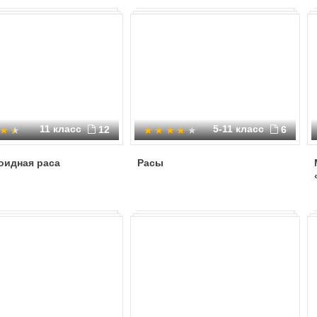
11 класс
5-11 класс
12
6
оидная раса
Расы