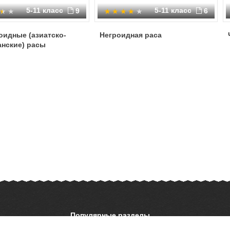
5-11 класс
5-11 класс
9
6
оидные (азиатско-
Негроидная раса
анские) расы
Популярные разделы
ОБЖ
История