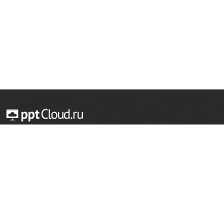
© 2014 — 2026 Облачный хостинг презентаций
Email:
support@pptcloud.ru
Проект
Популярные разделы
О сайте
ОБЖ
История
Химия
Как сделать презентацию
Физкультура
Астрономия
Правообладателям