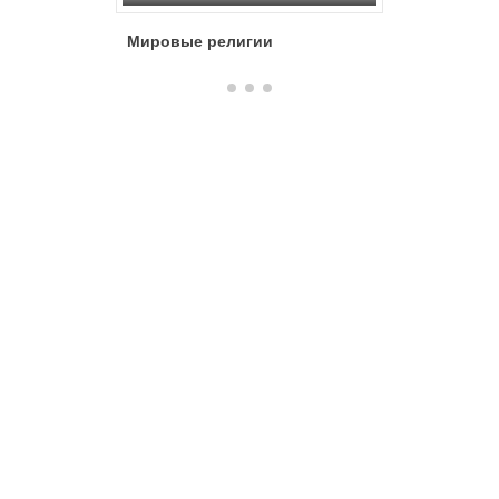
Мировые религии
Добро и 
раскаяни