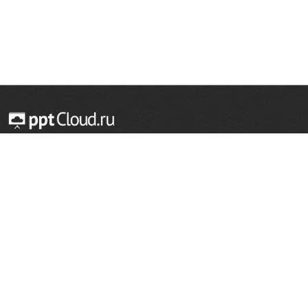
© 2014 — 2026 Облачный хостинг презентаций
Email:
support@pptcloud.ru
Проект
Популярные разделы
О сайте
ОБЖ
История
Химия
Как сделать презентацию
Физкультура
Астрономия
Правообладателям
География
Биология
Форма обратной связи
Иностранные языки