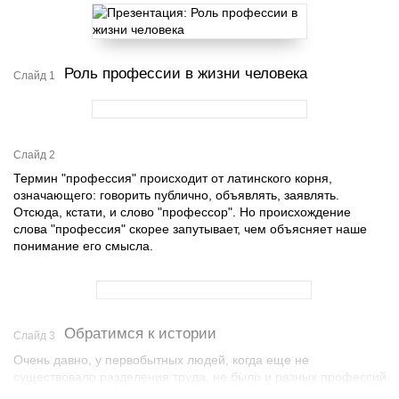
Роль профессии в жизни человека
Слайд 1
Слайд 2
Термин "профессия" происходит от латинского корня,
означающего: говорить публично, объявлять, заявлять.
Отсюда, кстати, и слово "профессор". Но происхождение
слова "профессия" скорее запутывает, чем объясняет наше
понимание его смысла.
Обратимся к истории
Слайд 3
Очень давно, у первобытных людей, когда еще не
существовало разделения труда, не было и разных профессий.
Каждый человек вынужден был всем заниматься сам. Впрочем,