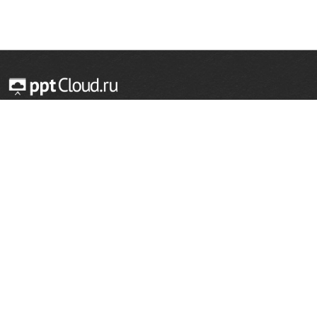
© 2014 — 2026 Облачный хостинг презентаций
Email:
support@pptcloud.ru
Проект
Популярные разделы
О сайте
ОБЖ
История
Химия
Как сделать презентацию
Физкультура
Астрономия
Правообладателям
География
Биология
Форма обратной связи
Иностранные языки
Сообщить об ошибке
Шаблоны для презентаций