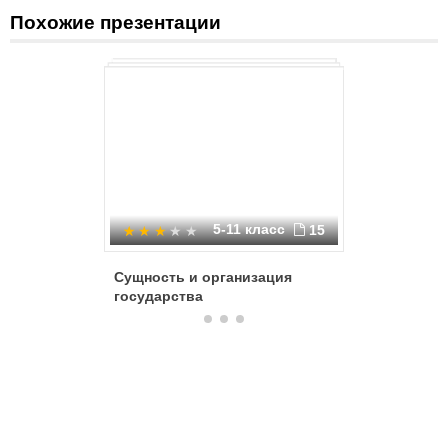
Похожие презентации
5-11 класс
15
Сущность и организация
Происхо
государства