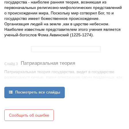
государства - наиболее ранняя теория, возникшая из
первоначальных религиозно-мифологических представлений
о происхождении мира. Поскольку мир сотворил Бог, то и
государство имеет божественное происхождение.
Организация людей на земле ,как в царстве небесном.
Наиболее известным представителем этого учения является
ученый-богослов Фома Аквинский (1225-1274).
Патриархальная теория
Слайд 3
Патриархальная теория государства, видит в государстве
разросшуюся семью, также опекающую своих подданных, как
отец своих детей. Государственная власть, в соответствии с
патриархальной теорией, является как бы продолжателем
Посмотреть все слайды
отцовской власти, т.е. власть монарха, государя для народа -
это как власть отца в семье
Основоположник теории
Аристотель (384-322)
Сообщить об ошибке