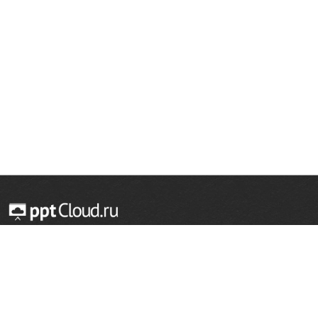
© 2014 — 2026 Облачный хостинг презентаций
Email:
support@pptcloud.ru
Проект
Популярные разделы
О сайте
ОБЖ
История
Химия