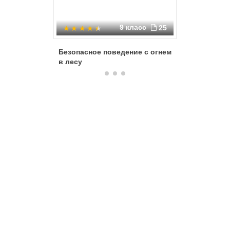
9 класс
25
Безопасное поведение с огнем
Лесные 
в лесу