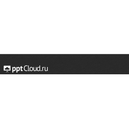
© 2014 — 2026 Облачный хостинг презентаций
Email:
support@pptcloud.ru
Проект
Популярные разделы
О сайте
ОБЖ
История
Химия
Как сделать презентацию
Физкультура
Астрономия