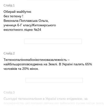
Слайд 1
Обирай майбутнє
без тютюну !
Виконала:Поплавська Ольга,
учениця 6-Г класуЖитомирського
екологічного ліцею №24
Слайд 2
Тютюнопалінняабонікотиновазалежність –
найбільшрозповсюджена на Землі. В Україні палять 65%
чоловіків та 20% жінок.
Слайд 3
Сьогодні тютюнопаління в Україні стало епідемією, за
поширеністю цієї поганої звички ми займаємо сьоме місце знизу