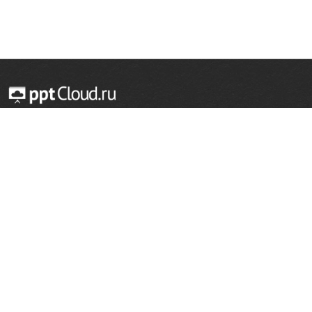
© 2014 — 2026 Облачный хостинг презентаций
Email:
support@pptcloud.ru
Проект
Популярные разделы
О сайте
ОБЖ
История
Химия
Как сделать презентацию
Физкультура
Астрономия
Правообладателям
География
Биология
Форма обратной связи
Иностранные языки
Сообщить об ошибке
Шаблоны для презентаций