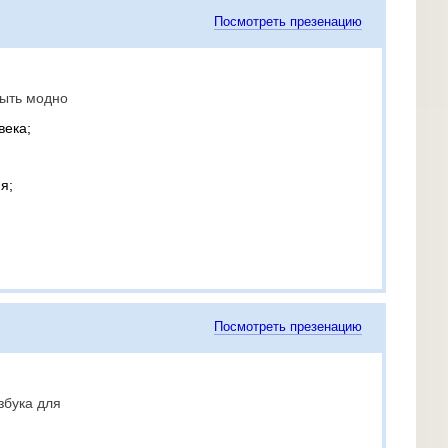
Посмотреть презенацию
быть модно
века;
я;
Посмотреть презенацию
збука для