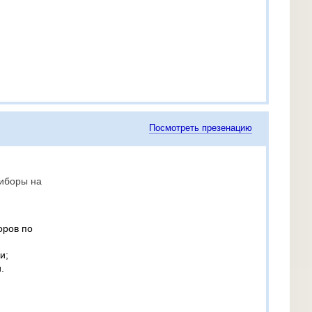
Посмотреть презенацию
иборы на
оров по
и;
.