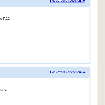
Посмотреть презенацию
по ПДД
Посмотреть презенацию
 теле