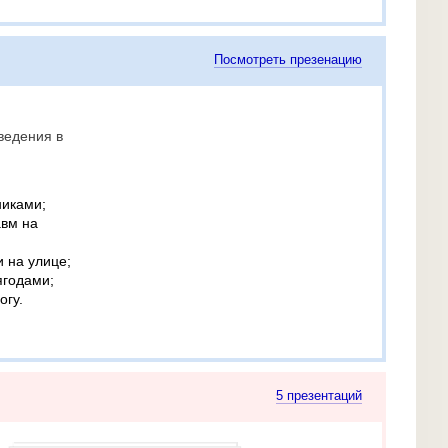
Посмотреть презенацию
ведения в
никами;
авм на
и на улице;
ягодами;
огу.
5 презентаций