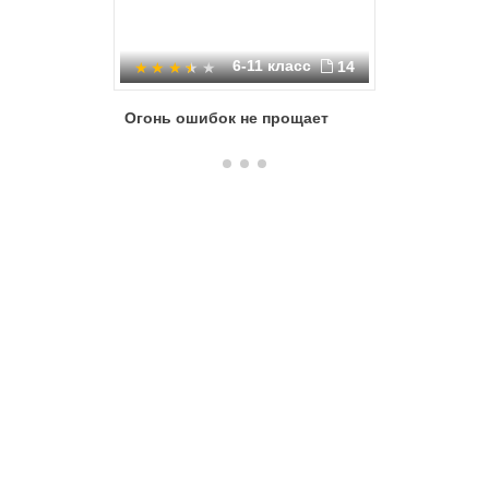
6-11 класс
14
Огонь ошибок не прощает
Правила
пожаре