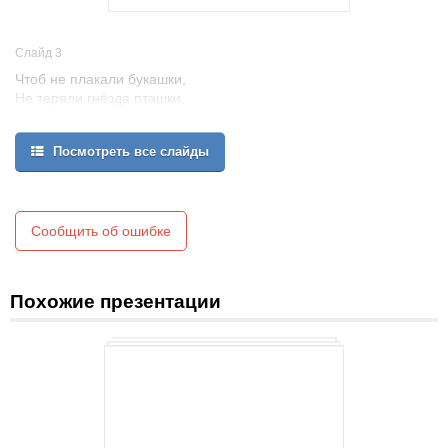
Слайд 3
Чтоб не плакали букашки,
Не теряли гнёзда пташки,
А лишь пели песни птички,
Не берите в руки спички!
Посмотреть все слайды
Сообщить об ошибке
Похожие презентации