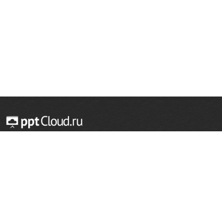
© 2014 — 2026 Облачный хостинг презентаций
Email:
support@pptcloud.ru
Проект
Популярные разделы
О сайте
ОБЖ
История
Химия
Как сделать презентацию
Физкультура
Астрономия