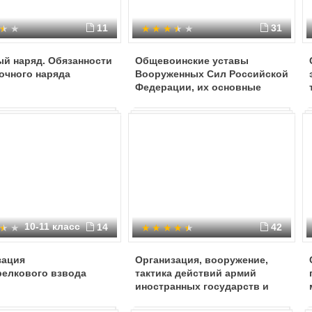
11
31
ый наряд. Обязанности
Общевоинские уставы
очного наряда
Вооруженных Сил Российской
Федерации, их основные
требования и содержания
10-11 класс
14
42
зация
Организация, вооружение,
релкового взвода
тактика действий армий
иностранных государств и
иррегулярных вооруженных