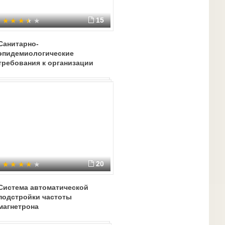
15
Санитарно-
эпидемиологические
требования к организации
пребывания детей в лагере
20
Система автоматической
подстройки частоты
магнетрона