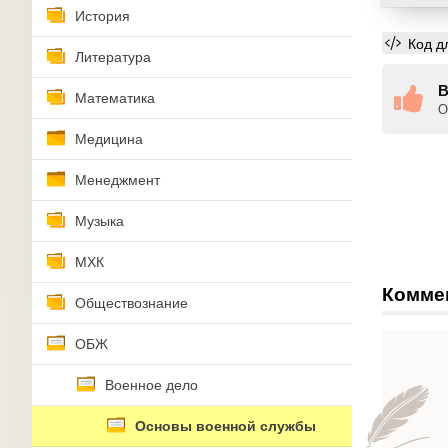
История
Код д
Литература
В
Математика
О
Медицина
Менеджмент
Музыка
МХК
Комме
Обществознание
ОБЖ
Военное дело
Основы военной службы