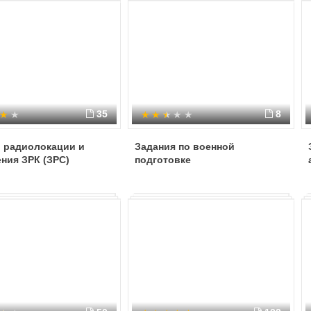
формирований (ИрВФ)
35
8
 радиолокации и
Задания по военной
ния ЗРК (ЗРС)
подготовке