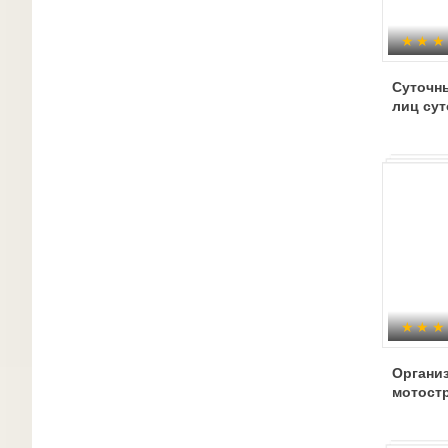
Суточн
лиц сут
Органи
мотост