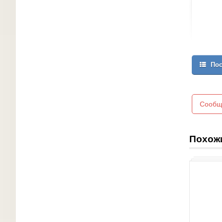
Пос
Сообщ
Похож