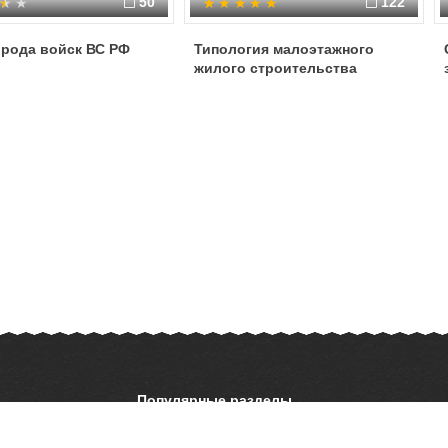
50
122
 рода войск ВС РФ
Типология малоэтажного
жилого строительства
Популярные разделы
ОБЖ
История