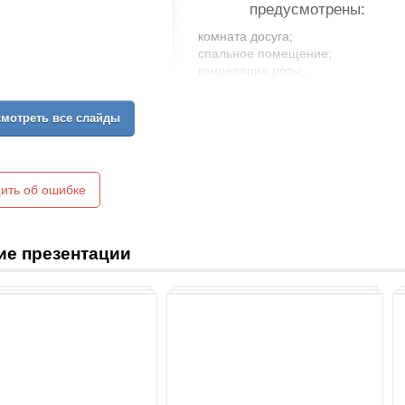
предусмотрены:
комната досуга;
спальное помещение;
канцелярия роты; .
комната для хранения оружия;
комната (место) для чистки оружи
мотреть все слайды
комната (место) для спортивных з
комната бытового обслуживания;
кладовая для хранения имуществ
место для курения и чистки обуви;
ить об ошибке
комната для умывания;
душевая;
туалет.
ие презентации