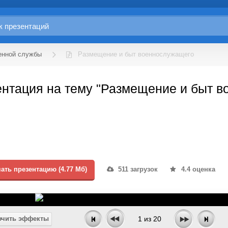
енной службы
Размещение и быт военнослужащего
нтация на тему "Размещение и быт в
ать презентацию (4.77 Мб)
511 загрузок
4.4 оценка
чить эффекты
1
из
20