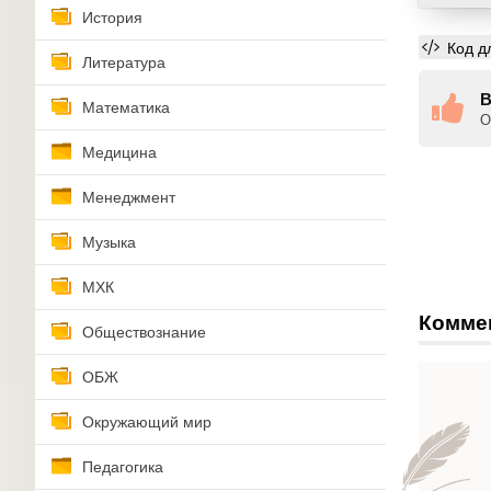
История
Код д
Литература
В
Математика
О
Медицина
Менеджмент
Музыка
МХК
Комме
Обществознание
ОБЖ
Окружающий мир
Педагогика