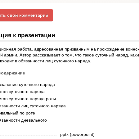
ть свой комментарий
ция к презентации
ционная работа, адресованная призванным на прохождение воинск
й армии. Автор рассказывает о том, что такое суточный наряд, как
 входит в обязанности лиц суточного наряда.
содержание
значение суточного наряда
тав суточного наряда
тав суточного наряда роты
занности лиц суточного наряда
евальный по роте
язанности дневального
pptx (powerpoint)