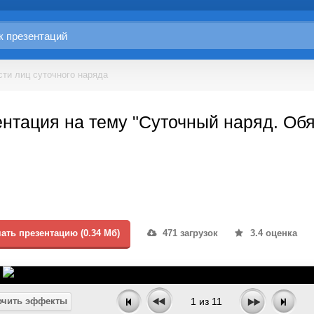
ти лиц суточного наряда
нтация на тему "Суточный наряд. Обя
ать презентацию (0.34 Мб)
471 загрузок
3.4 оценка
чить эффекты
1
из
11