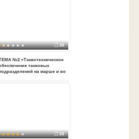
30
ТЕМА №2 «Танкотехническое
обеспечение танковых
подразделений на марше и во
встречном бою.»Начальник
цикла – старший
преподавательКузнецов В.М.
33