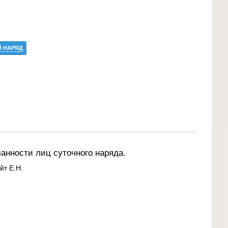
 НАРЯД
анности лиц суточного наряда.
т Е.Н.