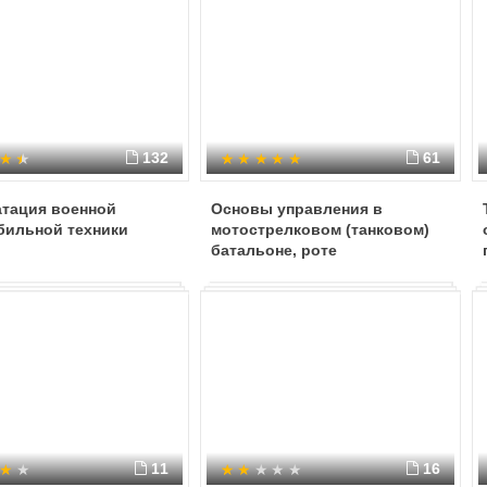
132
61
атация военной
Основы управления в
бильной техники
мотострелковом (танковом)
батальоне, роте
11
16