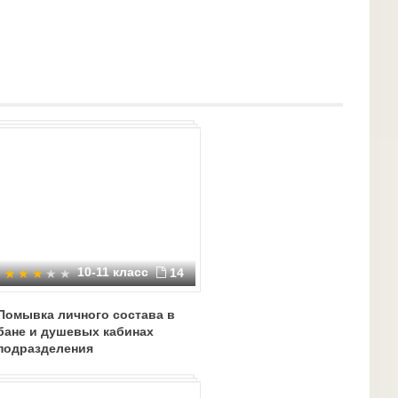
10-11 класс
14
Помывка личного состава в
бане и душевых кабинах
подразделения