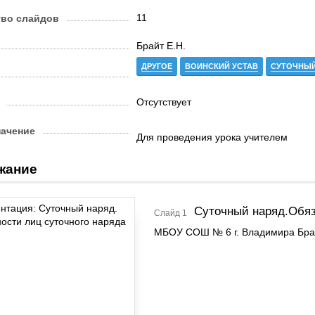
11
тво слайдов
Брайт Е.Н.
ДРУГОЕ
ВОИНСКИЙ УСТАВ
СУТОЧНЫЙ
Отсутствует
начение
Для проведения урока учителем
жание
Суточный наряд.Обяз
Слайд 1
МБОУ СОШ № 6 г. Владимира Брай