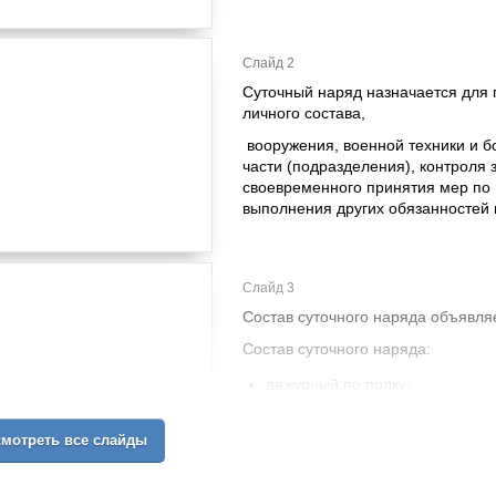
Слайд 2
Суточный наряд назначается для 
личного состава,
вооружения, военной техники и 
части (подразделения), контроля 
своевременного принятия мер по
выполнения других обязанностей 
Слайд 3
Состав суточного наряда объявляе
Состав суточного наряда:
дежурный по полку;
помощник дежурного по полку;
дежурное подразделение;
мотреть все слайды