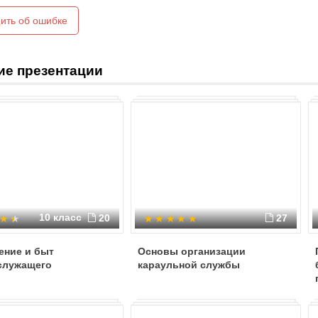
ить об ошибке
ие презентации
10 класс
20
27
ение и быт
Основы организации
служащего
караульной службы