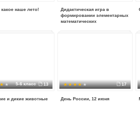
 какое наше лето!
Дидактическая игра в
формировании элементарных
математических
представлений
5-6 класс
13
17
ие и дикие животные
День России, 12 июня