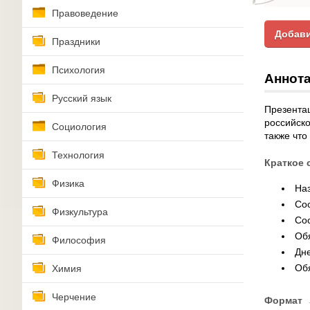
Правоведение
Добави
Праздники
Психология
Аннота
Русский язык
Презента
российско
Социология
также что
Технология
Краткое 
Физика
На
Сос
Физкультура
Сос
Обя
Философия
Дн
Об
Химия
Черчение
Формат