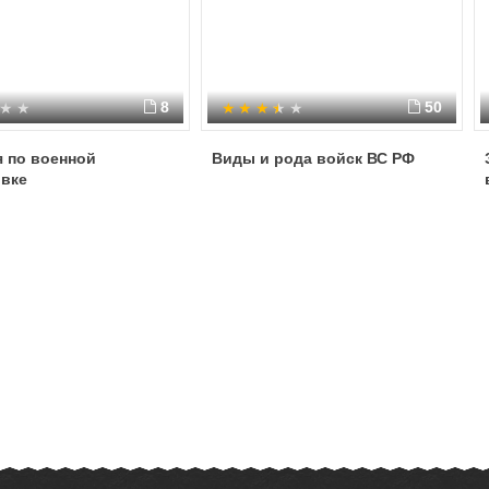
8
50
 по военной
Виды и рода войск ВС РФ
овке