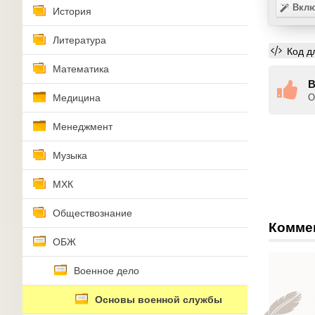
Вклю
История
Литература
Код д
Математика
В
Медицина
О
Менеджмент
Музыка
МХК
Обществознание
Комме
ОБЖ
Военное дело
Основы военной службы