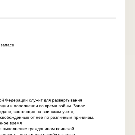
 запасе
ой Федерации служит для развертывания
ации и пополнении во время войны. Запас
дане, состоящие на воинском учете,
свобожденные от нее по различным причинам,
енное время
ся выполнение гражданином воинской
ыполнять, продолжая службу в запасе