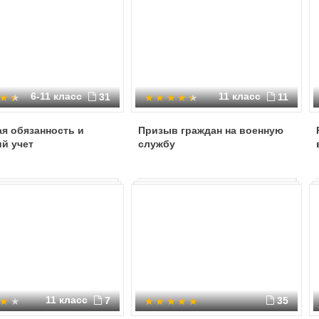
6-11 класс
11 класс
31
11
я обязанность и
Призыв граждан на военную
й учет
службу
11 класс
7
35