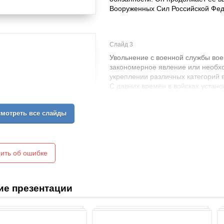
Вооруженных Сил Российской Фе
Слайд 3
Увольнение с военной службы во
закономерное явление или необх
укреплении различных категорий
С давних времён в войсках устан
запас военнослужащие прощаются
мотреть все слайды
Прошедший военную службу и дос
приобретает неизмеримо больше, 
ить об ошибке
ие презентации