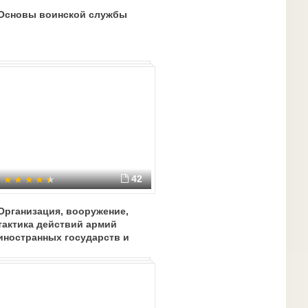
Основы воинской службы
42
Организация, вооружение,
тактика действий армий
иностранных государств и
иррегулярных вооруженных
формирований (ИрВФ)