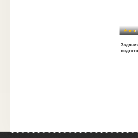
Задания
подгот