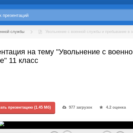
енной службы
Увольнение с военной службы и пребывание в 
нтация на тему "Увольнение с военн
е" 11 класс
ать презентацию (1.45 Мб)
977 загрузок
4.2 оценка