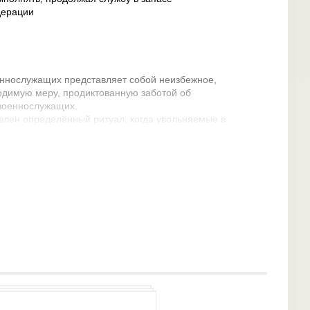
дерации
еннослужащих представляет собой неизбежное,
одимую меру, продиктованную заботой об
 военнослужащих.
овлен определённый ритуал, когда увольняемые в
 с Боевым Знаменем и личным составом части.
тойно выдержавший ее непростые испытания
нежели теряет.