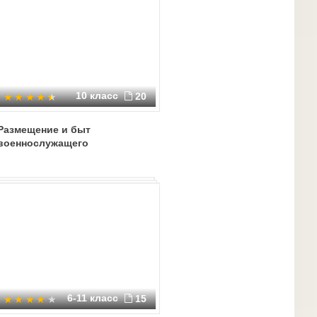
10 класс
20
Размещение и быт
военнослужащего
6-11 класс
15