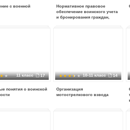
ение с военной
Нормативное правовое
обеспечение воинского учета
и бронирования граждан,
пребывающих в запасе
11 класс
10-11 класс
17
14
ые понятия о воинской
Организация
ности
мотострелкового взвода