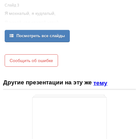
Слайд 3
Я мохнатый, я кудлатый,
Я зимой над каждой хатой,
Над пожаром и заводом,
Посмотреть все слайды
Над костром и пароходом.
Но нигде - нигде меня
Не бывает без огня
Сообщить об ошибке
(дым)
3
Другие презентации на эту же
тему