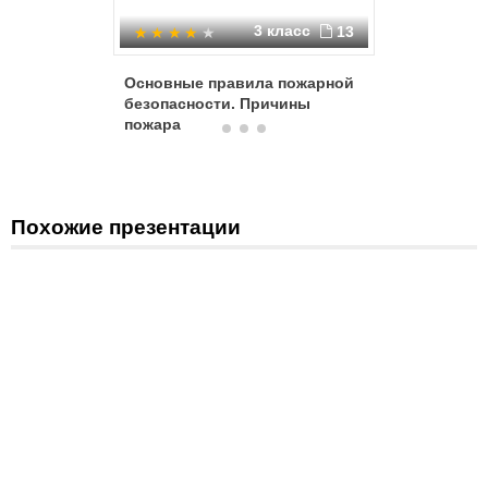
3 класс
13
Основные правила пожарной
Правила
безопасности. Причины
безопас
пожара
Похожие презентации