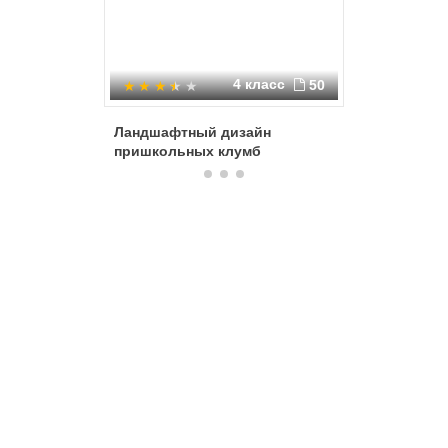
4 класс
50
Ландшафтный дизайн
Экологи
пришкольных клумб
кабинет