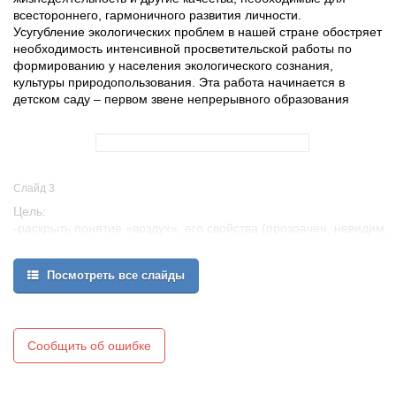
всестороннего, гармоничного развития личности.
Усугубление экологических проблем в нашей стране обостряет
необходимость интенсивной просветительской работы по
формированию у населения экологического сознания,
культуры природопользования. Эта работа начинается в
детском саду – первом звене непрерывного образования
Слайд 3
Цель:
-раскрыть понятие «воздух», его свойства (прозрачен, невидим,
не имеет запаха, с его помощью дышат люди, животные и
растения,
Посмотреть все слайды
-дать детям элементарные представления об источниках
загрязнения воздуха о значении чистого воздуха для всего
живого и для здоровья человека в частности;
-формировать у детей “экологическое чувство”, Чувство
сопричастности всему живому, осознание планеты Земля
Сообщить об ошибке
“общим домом”, прививать детям экологическую и моральную
ответственность перед каждым живым существом.