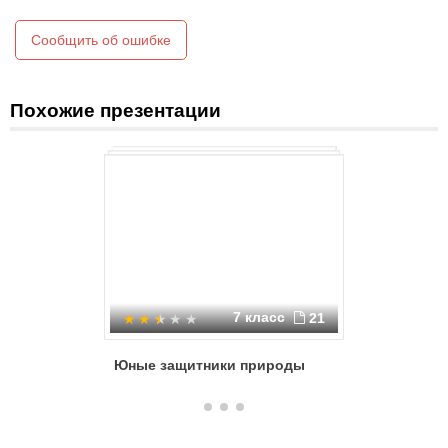
Сообщить об ошибке
Похожие презентации
7 класс
21
Юные защитники природы
Мудрые 