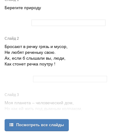
Берегите природу
Слайд 2
Бросают в речку грязь и мусор,
Не любят реченьку свою.
Ах, если б слышали вы, люди,
Как стонет речка поутру !
Слайд 3
Моя планета – человеческий дом,
Но как ей жить под дымным колпаком,
Где сточная канава-океан?!
Где вся природа поймана в капкан,
Посмотреть все слайды
Где места нет ни аисту, ни льву,
Где стонут травы: больше не могу!..