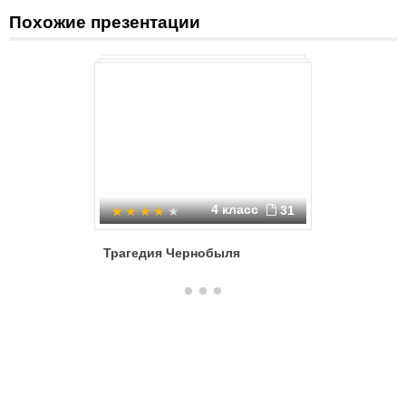
Похожие презентации
4 класс
31
Трагедия Чернобыля
Святой 
Алексан