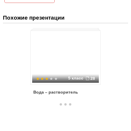
Похожие презентации
5 класс
28
Вода – растворитель
Вода – и