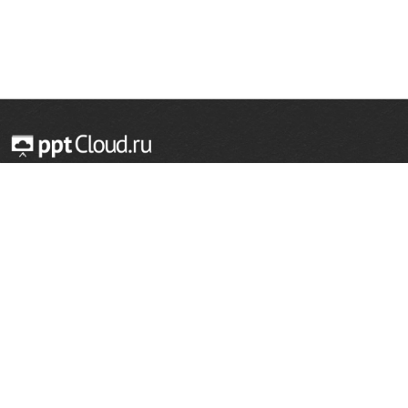
© 2014 — 2026 Облачный хостинг презентаций
Email:
support@pptcloud.ru
Проект
Популярные разделы
О сайте
ОБЖ
История
Химия
Как сделать презентацию
Физкультура
Астрономия
Правообладателям
География
Биология
Форма обратной связи
Иностранные языки
Сообщить об ошибке