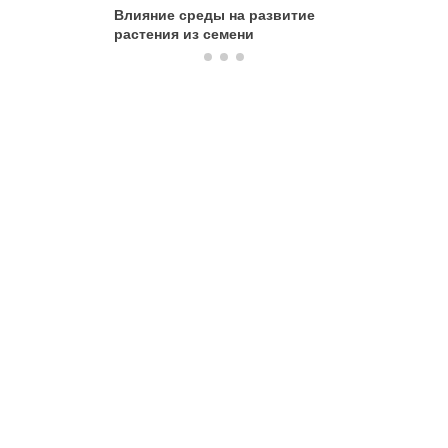
Влияние среды на развитие
Сравнит
растения из семени
за прора
ростом 