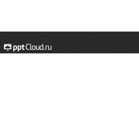
© 2014 — 2026 Облачный хостинг презентаций
Email:
support@pptcloud.ru
Проект
Популярные разделы
О сайте
ОБЖ
История
Химия
Как сделать презентацию
Физкультура
Астрономия
Правообладателям
География
Биология
Форма обратной связи
Иностранные языки
Сообщить об ошибке