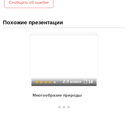
Сообщить об ошибке
Похожие презентации
2-3 класс
18
Многообразие природы
Разнооб