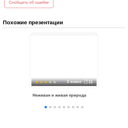
Сообщить об ошибке
Похожие презентации
2 класс
11
Неживая и живая природа
Какие б