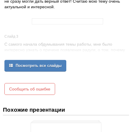
не сразу могли дать верный ответ! Считаю мою тему очень
актуальной и интересной.
Слайд 3
С самого начала обдумывания темы работы, мне было
интересно узнать о причине появления радуги, о том, почему
она разноцветная и почему цвета выстраиваются в
определенном порядке, но в процессе изучения больше всего
Посмотреть все слайды
меня заинтересовал вопрос: почему радуга имеет форму дуги,
но мы никогда не можем найти ее края. Отсюда и название
темы проекта.
Радуга – дуга? Или…
Сообщить об ошибке
Похожие презентации