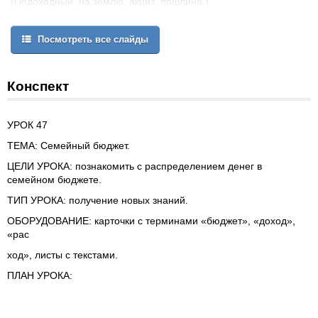
(Подоходный, на землю, акциз, пошлина.)
На что государство тратит деньги?
Что такое дефицит бюджета?
Посмотреть все слайды
Тема урока
Бюджет составляет не только государство. Его составляют
заводы, фабрики, различные фирмы и даже семьи.
Конспект
Сегодня на уроке мы с вами будем говорить о семейном
бюджете.
Давайте подумаем, как будет
складываться бюджет семей?
ЦЕЛИ УРОКА: познакомить с распределением денег в
ОБОРУДОВАНИЕ: карточки с терминами «бюджет», «доход»,