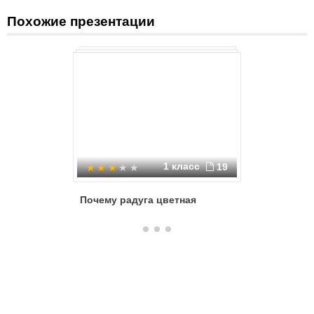
Похожие презентации
1 класс
19
Почему радуга цветная
Почему р